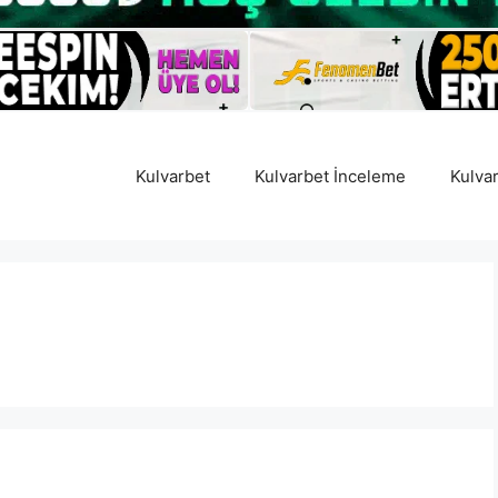
Kulvarbet
Kulvarbet İnceleme
Kulvar