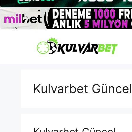
İçeriğe
atla
Kulvarbet Güncel
Kulvarbet Güncel