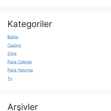
Kategoriler
Bahis
Casino
Giriş
Para Çekme
Para Yatırma
Tv
Arşivler