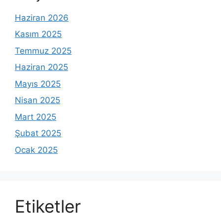
Haziran 2026
Kasım 2025
Temmuz 2025
Haziran 2025
Mayıs 2025
Nisan 2025
Mart 2025
Şubat 2025
Ocak 2025
Etiketler