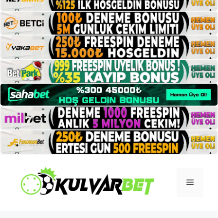
İçeriğe
atla
Menü