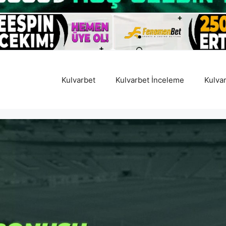
Kulvarbet
Kulvarbet İnceleme
Kulvar