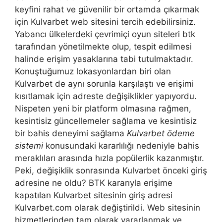
keyfini rahat ve güvenilir bir ortamda çıkarmak
için Kulvarbet web sitesini tercih edebilirsiniz.
Yabancı ülkelerdeki çevrimiçi oyun siteleri btk
tarafından yönetilmekte olup, tespit edilmesi
halinde erişim yasaklarına tabi tutulmaktadır.
Konuştuğumuz lokasyonlardan biri olan
Kulvarbet de aynı sorunla karşılaştı ve erişimi
kısıtlamak için adreste değişiklikler yapıyordu.
Nispeten yeni bir platform olmasına rağmen,
kesintisiz güncellemeler sağlama ve kesintisiz
bir bahis deneyimi sağlama
Kulvarbet ödeme
sistemi
konusundaki kararlılığı nedeniyle bahis
meraklıları arasında hızla popülerlik kazanmıştır.
Peki, değişiklik sonrasında Kulvarbet önceki giriş
adresine ne oldu? BTK kararıyla erişime
kapatılan Kulvarbet sitesinin giriş adresi
Kulvarbet.com olarak değiştirildi. Web sitesinin
hizmetlerinden tam olarak yararlanmak ve