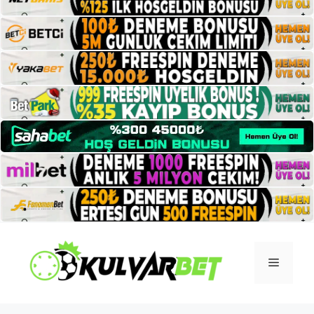
İçeriğe
atla
Menü