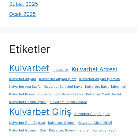
Şubat 2025
Ocak 2025
Etiketler
Kulvarbet
Kulvarbet Adresi
Kulvar Bet
Kulvarbet Altyapı
Kulvar Bet Altyapı İşlem
Kulvarbet Altyapı İşlemleri
Kulvarbet Ana Sayfa
Kulvarbet Bahisleri Kayıt
Kulvarbet Bahis Tahminleri
Kulvarbet Bonus
Kulvarbet Bonusların Kazancı
Kulvarbet Canlı Destek
Kulvarbet Casino Oyunu
Kulvarbet Erişim Hesabı
Kulvarbet Giriş
Kulvarbet Giriş Bilgileri
Kulvarbet Giriş Sayfası
Kulvarbet Güncel
Kulvarbet Güvenilir Mi
Kulvarbet Güvenilir Site
Kulvarbet Güvenilir Slotlar
Kulvarbet Kayıt