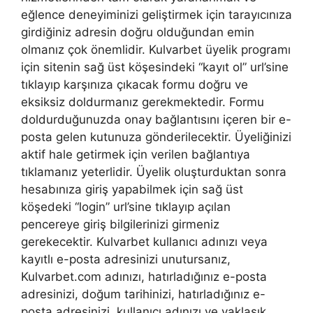
eğlence deneyiminizi geliştirmek için tarayıcınıza
girdiğiniz adresin doğru olduğundan emin
olmanız çok önemlidir. Kulvarbet üyelik programı
için sitenin sağ üst köşesindeki “kayıt ol” url’sine
tıklayıp karşınıza çıkacak formu doğru ve
eksiksiz doldurmanız gerekmektedir. Formu
doldurduğunuzda onay bağlantısını içeren bir e-
posta gelen kutunuza gönderilecektir. Üyeliğinizi
aktif hale getirmek için verilen bağlantıya
tıklamanız yeterlidir. Üyelik oluşturduktan sonra
hesabınıza giriş yapabilmek için sağ üst
köşedeki “login” url’sine tıklayıp açılan
pencereye giriş bilgilerinizi girmeniz
gerekecektir. Kulvarbet kullanıcı adınızı veya
kayıtlı e-posta adresinizi unutursanız,
Kulvarbet.com adınızı, hatırladığınız e-posta
adresinizi, doğum tarihinizi, hatırladığınız e-
posta adresinizi, kullanıcı adınızı ve yaklaşık