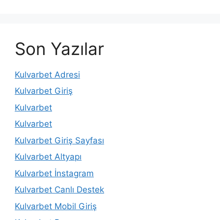
Son Yazılar
Kulvarbet Adresi
Kulvarbet Giriş
Kulvarbet
Kulvarbet
Kulvarbet Giriş Sayfası
Kulvarbet Altyapı
Kulvarbet İnstagram
Kulvarbet Canlı Destek
Kulvarbet Mobil Giriş