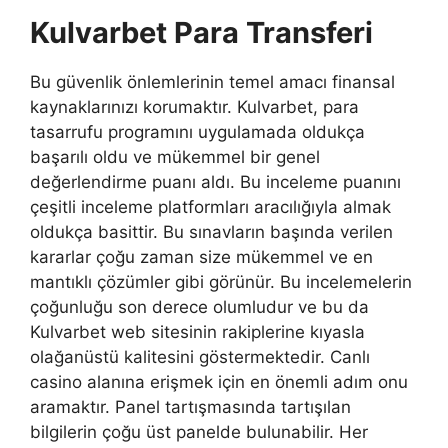
Kulvarbet Para Transferi
Bu güvenlik önlemlerinin temel amacı finansal
kaynaklarınızı korumaktır. Kulvarbet, para
tasarrufu programını uygulamada oldukça
başarılı oldu ve mükemmel bir genel
değerlendirme puanı aldı. Bu inceleme puanını
çeşitli inceleme platformları aracılığıyla almak
oldukça basittir. Bu sınavların başında verilen
kararlar çoğu zaman size mükemmel ve en
mantıklı çözümler gibi görünür. Bu incelemelerin
çoğunluğu son derece olumludur ve bu da
Kulvarbet web sitesinin rakiplerine kıyasla
olağanüstü kalitesini göstermektedir. Canlı
casino alanına erişmek için en önemli adım onu ​​
aramaktır. Panel tartışmasında tartışılan
bilgilerin çoğu üst panelde bulunabilir. Her