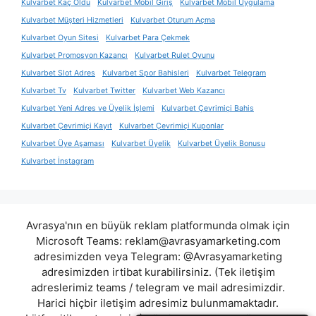
Kulvarbet Kaç Oldu
Kulvarbet Mobil Giriş
Kulvarbet Mobil Uygulama
Kulvarbet Müşteri Hizmetleri
Kulvarbet Oturum Açma
Kulvarbet Oyun Sitesi
Kulvarbet Para Çekmek
Kulvarbet Promosyon Kazancı
Kulvarbet Rulet Oyunu
Kulvarbet Slot Adres
Kulvarbet Spor Bahisleri
Kulvarbet Telegram
Kulvarbet Tv
Kulvarbet Twitter
Kulvarbet Web Kazancı
Kulvarbet Yeni Adres ve Üyelik İşlemi
Kulvarbet Çevrimiçi Bahis
Kulvarbet Çevrimiçi Kayıt
Kulvarbet Çevrimiçi Kuponlar
Kulvarbet Üye Aşaması
Kulvarbet Üyelik
Kulvarbet Üyelik Bonusu
Kulvarbet İnstagram
Avrasya'nın en büyük reklam platformunda olmak için
Microsoft Teams:
reklam@avrasyamarketing.com
adresimizden veya Telegram: @Avrasyamarketing
adresimizden irtibat kurabilirsiniz. (Tek iletişim
adreslerimiz teams / telegram ve mail adresimizdir.
Harici hiçbir iletişim adresimiz bulunmamaktadır.