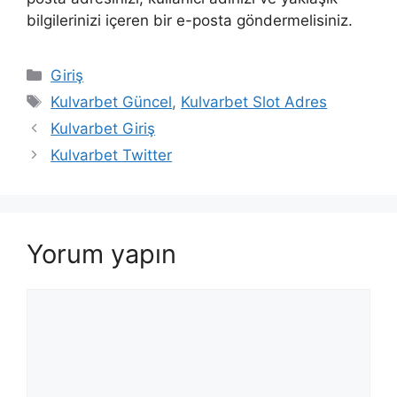
bilgilerinizi içeren bir e-posta göndermelisiniz.
Kategoriler
Giriş
Etiketler
Kulvarbet Güncel
,
Kulvarbet Slot Adres
Kulvarbet Giriş
Kulvarbet Twitter
Yorum yapın
Yorum