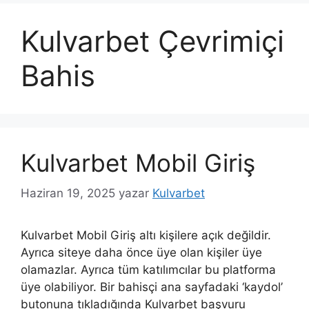
Kulvarbet Çevrimiçi
Bahis
Kulvarbet Mobil Giriş
Haziran 19, 2025
yazar
Kulvarbet
Kulvarbet Mobil Giriş altı kişilere açık değildir.
Ayrıca siteye daha önce üye olan kişiler üye
olamazlar. Ayrıca tüm katılımcılar bu platforma
üye olabiliyor. Bir bahisçi ana sayfadaki ‘kaydol’
butonuna tıkladığında Kulvarbet başvuru