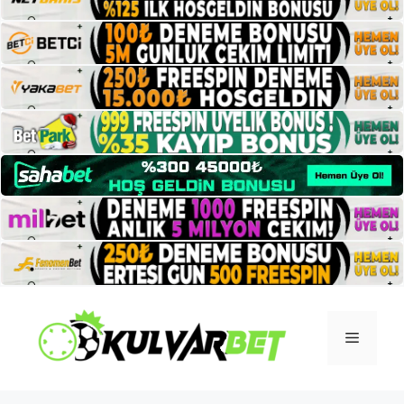
İçeriğe
atla
Menü