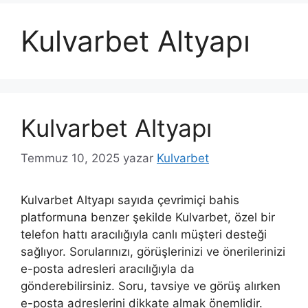
Kulvarbet Altyapı
Kulvarbet Altyapı
Temmuz 10, 2025
yazar
Kulvarbet
Kulvarbet Altyapı sayıda çevrimiçi bahis
platformuna benzer şekilde Kulvarbet, özel bir
telefon hattı aracılığıyla canlı müşteri desteği
sağlıyor. Sorularınızı, görüşlerinizi ve önerilerinizi
e-posta adresleri aracılığıyla da
gönderebilirsiniz. Soru, tavsiye ve görüş alırken
e-posta adreslerini dikkate almak önemlidir.