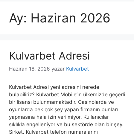
Ay:
Haziran 2026
Kulvarbet Adresi
Haziran 18, 2026
yazar
Kulvarbet
Kulvarbet Adresi yeni adresini nerede
bulabiliriz? Kulvarbet Mobile’ın ülkemizde geçerli
bir lisansı bulunmamaktadır. Casinolarda ve
oyunlarda pek çok şey yapan firmanın bunları
yapmasına hala izin verilmiyor. Kullanıcılar
sıklıkla engelleniyor ve bu sektörde olan bir şey.
Şirket, Kulvarbet telefon numaralarını