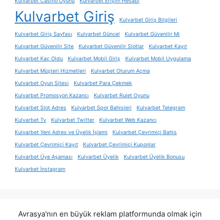
Kulvarbet Casino Oyunu
Kulvarbet Erişim Hesabı
Kulvarbet Giriş
Kulvarbet Giriş Bilgileri
Kulvarbet Giriş Sayfası
Kulvarbet Güncel
Kulvarbet Güvenilir Mi
Kulvarbet Güvenilir Site
Kulvarbet Güvenilir Slotlar
Kulvarbet Kayıt
Kulvarbet Kaç Oldu
Kulvarbet Mobil Giriş
Kulvarbet Mobil Uygulama
Kulvarbet Müşteri Hizmetleri
Kulvarbet Oturum Açma
Kulvarbet Oyun Sitesi
Kulvarbet Para Çekmek
Kulvarbet Promosyon Kazancı
Kulvarbet Rulet Oyunu
Kulvarbet Slot Adres
Kulvarbet Spor Bahisleri
Kulvarbet Telegram
Kulvarbet Tv
Kulvarbet Twitter
Kulvarbet Web Kazancı
Kulvarbet Yeni Adres ve Üyelik İşlemi
Kulvarbet Çevrimiçi Bahis
Kulvarbet Çevrimiçi Kayıt
Kulvarbet Çevrimiçi Kuponlar
Kulvarbet Üye Aşaması
Kulvarbet Üyelik
Kulvarbet Üyelik Bonusu
Kulvarbet İnstagram
Avrasya'nın en büyük reklam platformunda olmak için