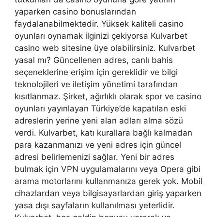
yaparken casino bonuslarından
faydalanabilmektedir. Yüksek kaliteli casino
oyunları oynamak ilginizi çekiyorsa Kulvarbet
casino web sitesine üye olabilirsiniz. Kulvarbet
yasal mı? Güncellenen adres, canlı bahis
seçeneklerine erişim için gereklidir ve bilgi
teknolojileri ve iletişim yönetimi tarafından
kısıtlanmaz. Şirket, ağırlıklı olarak spor ve casino
oyunları yayınlayan Türkiye’de kapatılan eski
adreslerin yerine yeni alan adları alma sözü
verdi. Kulvarbet, katı kurallara bağlı kalmadan
para kazanmanızı ve yeni adres için güncel
adresi belirlemenizi sağlar. Yeni bir adres
bulmak için VPN uygulamalarını veya Opera gibi
arama motorlarını kullanmanıza gerek yok. Mobil
cihazlardan veya bilgisayarlardan giriş yaparken
yasa dışı sayfaların kullanılması yeterlidir.