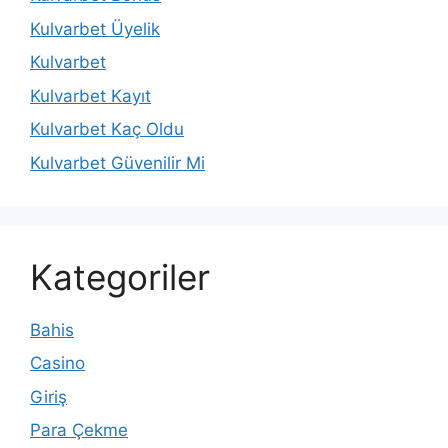
Kulvarbet Üyelik
Kulvarbet
Kulvarbet Kayıt
Kulvarbet Kaç Oldu
Kulvarbet Güvenilir Mi
Kategoriler
Bahis
Casino
Giriş
Para Çekme