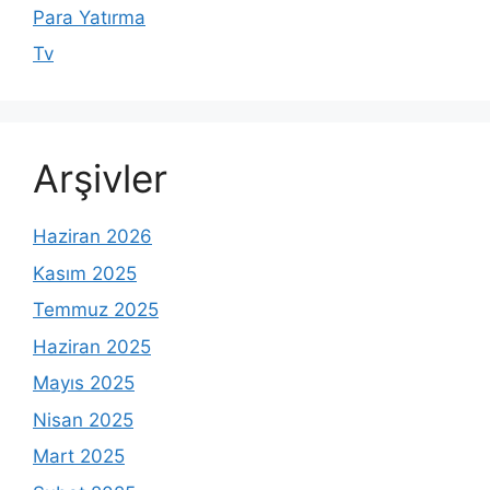
Para Yatırma
Tv
Arşivler
Haziran 2026
Kasım 2025
Temmuz 2025
Haziran 2025
Mayıs 2025
Nisan 2025
Mart 2025