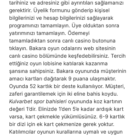
tarihiniz ve adresiniz gibi ayrıntıları sağlamanızı
gerektirir. Üyelik formunu gönderip kişisel
bilgilerinizi ve hesap bilgilerinizi sağlayarak
programınızı tamamlayın. Üye olduktan sonra
yatırımınızı tamamlayın. Ödemeyi
tamamladıktan sonra canlı casino butonuna
tıklayın. Bakara oyun odalarını web sitesinin
canlı casino bölümünde keşfedebilirsiniz. Tercih
ettiğiniz oyun lobisine katılarak kazanma
şansına sahipsiniz. Bakara oyununda müşterinin
amacı kartları dağıtarak 9 puana ulaşmaktır.
Oyunda 52 kartlık bir deste kullanılıyor. Müşteri,
zaferi garantilemek için iki eline bahis koydu.
Kulvarbet spor bahisleri
oyununda koz kartının
değeri 1’dir. Elinizde 1’den 5’e kadar ardışık kart
varsa, kart çekmekle yükümlüsünüz. 6-9 kartlık
bir dizi için ek kart çekmenize gerek yoktur.
Katılımcılar oyunun kurallarına uymalı ve uygun