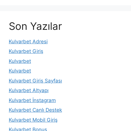
Son Yazılar
Kulvarbet Adresi
Kulvarbet Giriş
Kulvarbet
Kulvarbet
Kulvarbet Giriş Sayfası
Kulvarbet Altyapı
Kulvarbet İnstagram
Kulvarbet Canlı Destek
Kulvarbet Mobil Giriş
Kulvarbet Bonus