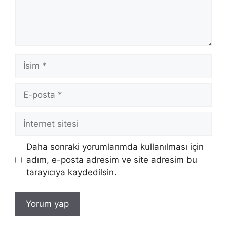
İsim
E-
posta
İnternet
sitesi
Daha sonraki yorumlarımda kullanılması için
adım, e-posta adresim ve site adresim bu
tarayıcıya kaydedilsin.