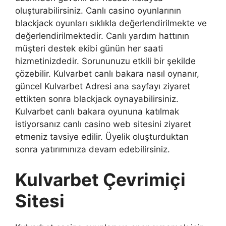
oluşturabilirsiniz. Canlı casino oyunlarının
blackjack oyunları sıklıkla değerlendirilmekte ve
değerlendirilmektedir. Canlı yardım hattının
müşteri destek ekibi günün her saati
hizmetinizdedir. Sorununuzu etkili bir şekilde
çözebilir. Kulvarbet canlı bakara nasıl oynanır,
güncel Kulvarbet Adresi ana sayfayı ziyaret
ettikten sonra blackjack oynayabilirsiniz.
Kulvarbet canlı bakara oyununa katılmak
istiyorsanız canlı casino web sitesini ziyaret
etmeniz tavsiye edilir. Üyelik oluşturduktan
sonra yatırımınıza devam edebilirsiniz.
Kulvarbet Çevrimiçi
Sitesi