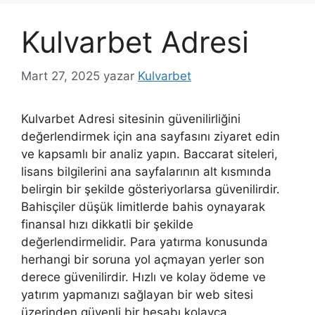
Kulvarbet Adresi
Mart 27, 2025
yazar
Kulvarbet
Kulvarbet Adresi sitesinin güvenilirliğini
değerlendirmek için ana sayfasını ziyaret edin
ve kapsamlı bir analiz yapın. Baccarat siteleri,
lisans bilgilerini ana sayfalarının alt kısmında
belirgin bir şekilde gösteriyorlarsa güvenilirdir.
Bahisçiler düşük limitlerde bahis oynayarak
finansal hızı dikkatli bir şekilde
değerlendirmelidir. Para yatırma konusunda
herhangi bir soruna yol açmayan yerler son
derece güvenilirdir. Hızlı ve kolay ödeme ve
yatırım yapmanızı sağlayan bir web sitesi
üzerinden güvenli bir hesabı kolayca