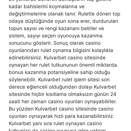
kadar bahislerini koymalarına ve
değiştirmelerine olanak tanır. Rulette dönen top
odaya düştüğünde oyun sona erer, durdurulan
topun sayısı ve rengi kazananı belirler ve
sistem, sayıyı seçen oyuncuya kazanma
sonucunu gösterir. Sonuç olarak casino
oyunlarından rulet oynama bilgisini kolaylıkla
edinebilirsiniz. Kulvarbet casino sitesinde
oynayan her rulet tutkununun önemli miktarda
bonus kazanma potansiyeline sahip olduğu
söylenebilir.
Kulvarbet rulet işlem
sitesi son
derece eğlenceli olduğundan dolayı Kulvarbet
sitesinde hiçbir kısıtlama olmaksızın günün 24
saati her zaman casino oyunları oynayabilirler.
Bu yüzden Kulvarbet casino sitesinde casino
oyunları oynayarak hızlı para kazanabilirsiniz.
Kulvarbet yanı sıra rulet oynayan casino
tutkunları da casino oyununa göre yatırım