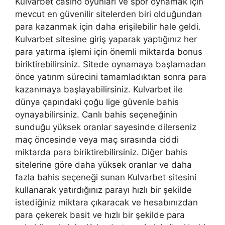
Kulvarbet casino oyunları ve spor oynamak için
mevcut en güvenilir sitelerden biri olduğundan
para kazanmak için daha erişilebilir hale geldi.
Kulvarbet sitesine giriş yaparak yaptığınız her
para yatırma işlemi için önemli miktarda bonus
biriktirebilirsiniz. Sitede oynamaya başlamadan
önce yatırım sürecini tamamladıktan sonra para
kazanmaya başlayabilirsiniz. Kulvarbet ile
dünya çapındaki çoğu lige güvenle bahis
oynayabilirsiniz. Canlı bahis seçeneğinin
sunduğu yüksek oranlar sayesinde dilerseniz
maç öncesinde veya maç sırasında ciddi
miktarda para biriktirebilirsiniz. Diğer bahis
sitelerine göre daha yüksek oranlar ve daha
fazla bahis seçeneği sunan Kulvarbet sitesini
kullanarak yatırdığınız parayı hızlı bir şekilde
istediğiniz miktara çıkaracak ve hesabınızdan
para çekerek basit ve hızlı bir şekilde para