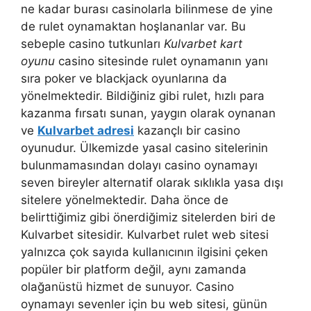
ne kadar burası casinolarla bilinmese de yine
de rulet oynamaktan hoşlananlar var. Bu
sebeple casino tutkunları
Kulvarbet kart
oyunu
casino sitesinde rulet oynamanın yanı
sıra poker ve blackjack oyunlarına da
yönelmektedir. Bildiğiniz gibi rulet, hızlı para
kazanma fırsatı sunan, yaygın olarak oynanan
ve
Kulvarbet adresi
kazançlı bir casino
oyunudur. Ülkemizde yasal casino sitelerinin
bulunmamasından dolayı casino oynamayı
seven bireyler alternatif olarak sıklıkla yasa dışı
sitelere yönelmektedir. Daha önce de
belirttiğimiz gibi önerdiğimiz sitelerden biri de
Kulvarbet sitesidir. Kulvarbet rulet web sitesi
yalnızca çok sayıda kullanıcının ilgisini çeken
popüler bir platform değil, aynı zamanda
olağanüstü hizmet de sunuyor. Casino
oynamayı sevenler için bu web sitesi, günün